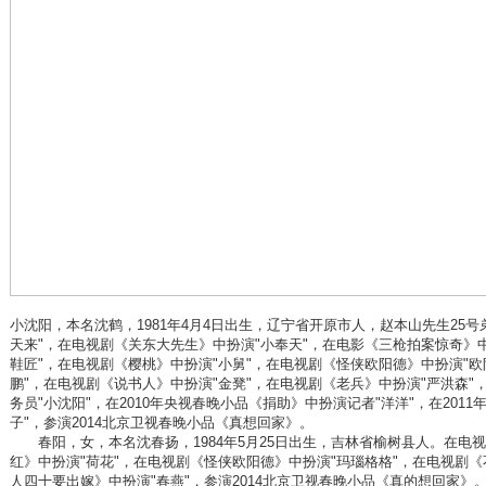
小沈阳，本名沈鹤，1981年4月4日出生，辽宁省开原市人，赵本山先生25
天来"，在电视剧《关东大先生》中扮演"小奉天"，在电影《三枪拍案惊奇》中
鞋匠"，在电视剧《樱桃》中扮演"小舅"，在电视剧《怪侠欧阳德》中扮演"欧
鹏"，在电视剧《说书人》中扮演"金凳"，在电视剧《老兵》中扮演"严洪森"
务员"小沈阳"，在2010年央视春晚小品《捐助》中扮演记者"洋洋"，在201
子"，参演2014北京卫视春晚小品《真想回家》。
春阳，女，本名沈春扬，1984年5月25日出生，吉林省榆树县人。在电视
红》中扮演"荷花"，在电视剧《怪侠欧阳德》中扮演"玛瑙格格"，在电视剧《
人四十要出嫁》中扮演"春燕"，参演2014北京卫视春晚小品《真的想回家》