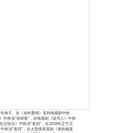
24号弟子。在《乡村爱情》系列电视剧中扮
规》中扮演"张铎爸"，在电视剧《说书人》中扮
生日快乐》中扮演"老四"，在2010年辽宁卫
》中扮演"老四"，在大型情景喜剧《来的都是