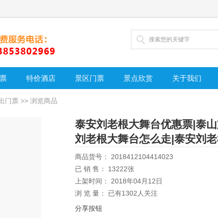
票
特价酒店
景区门票
景点欣赏
关于我们
出门票
>> 浏览商品
泰安刘老根大舞台优惠票|泰山
刘老根大舞台怎么走|泰安刘老
商品货号：
2018412104414023
已 销 售：
13222
张
上架时间：
2018年04月12日
浏 览 量： 已有
1302
人关注
分享按钮