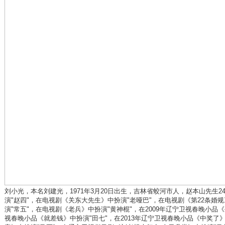
刘小光，本名刘建光，1971年3月20日出生，吉林省蛟河市人，赵本山先生
演"赵四"，在电视剧《关东大先生》中扮演"老哑巴"，在电视剧《第22条婚
演"常五"，在电视剧《老兵》中扮演"黄神棍"，在2009年辽宁卫视春晚小品《
视春晚小品《就差钱》中扮演"田七"，在2013年辽宁卫视春晚小品《中奖了