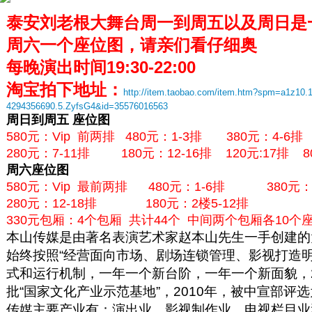
泰安刘老根大舞台周一到周五以及周日是
周六一个座位图，请亲们看仔细奥
每晚演出时间19:30-22:00
淘宝拍下地址：
http://item.taobao.com/item.htm?spm=a1z10.
4294356690.5.ZyfsG4&id=35576016563
周日到周五 座位图
580元：Vip 前两排 480元：1-3排
380元：4-
280元：7-11排 180元：12-16排 120元:17
周六座位图
580元：Vip 最前两排 480元：1-6排 380
280元：12-18排 180元：2楼5-12排
330元包厢：4个包厢 共计44个 中间两个包厢各10个
本山传媒是由著名表演艺术家赵本山先生一手创建的
始终按照“经营面向市场、剧场连锁管理、影视打造
式和运行机制，一年一个新台阶，一年一个新面貌，2
批“国家文化产业示范基地”，2010年，被中宣部评
传媒主要产业有：演出业、影视制作业、电视栏目业